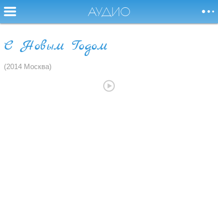
АУДИО
С Новым Годом
Я буду баловать и
НОВОСТИ
(2014 Москва)
радовать вас песней,
Без песни жить,
СОБЫТИЯ
как без воды,
совсем нельзя.
БИОГРАФИЯ
АУДИО
ВИДЕО
ФОТО