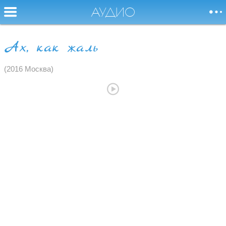
АУДИО
Ах, как жаль
Я буду баловать и
НОВОСТИ
(2016 Москва)
радовать вас песней,
Без песни жить,
СОБЫТИЯ
как без воды,
совсем нельзя.
БИОГРАФИЯ
АУДИО
ВИДЕО
ФОТО