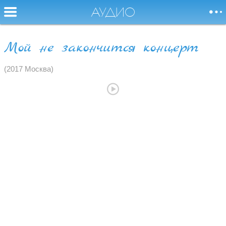
АУДИО
Мой не закончится концерт
Я буду баловать и
НОВОСТИ
(2017 Москва)
радовать вас песней,
Без песни жить,
СОБЫТИЯ
как без воды,
совсем нельзя.
БИОГРАФИЯ
АУДИО
ВИДЕО
ФОТО