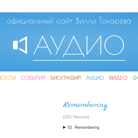
официальный сайт Вилли Токарева
АУДИО
ВОСТИ
СОБЫТИЯ
БИОГРАФИЯ
АУДИО
ВИДЕО
Ф
Remembering
(2017 Москва)
01. Remembering