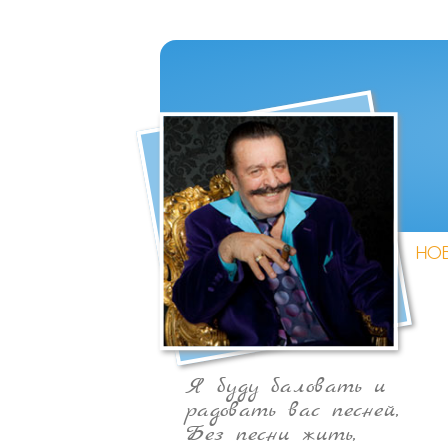
НО
Я буду баловать и
радовать вас песней,
Без песни жить,