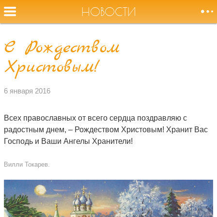
НОВОСТИ
С Рождеством
Оторвите
Христовым!
НОВОСТИ
меня от земли,
журавли!
СОБЫТИЯ
6 января 2016
БИОГРАФИЯ
Всех православных от всего сердца поздравляю с
радостным днем, – Рождеством Христовым! Хранит Вас
Господь и Ваши Ангелы Хранители!
АУДИО
Вилли Токарев.
ВИДЕО
ФОТО