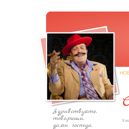
НО
Здравствуйте,
товарищи,
9 м
дамы, господа.