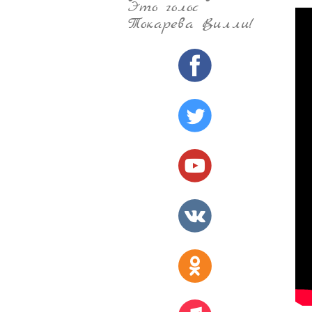
Это голос
Токарева Вилли!