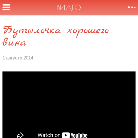
ВИДЕО
Бутылочка хорошего
Здравствуйте,
вина
НОВОСТИ
товарищи,
дамы, господа.
СОБЫТИЯ
1 августа 2014
Это голос
Токарева Вилли!
БИОГРАФИЯ
АУДИО
ВИДЕО
ФОТО