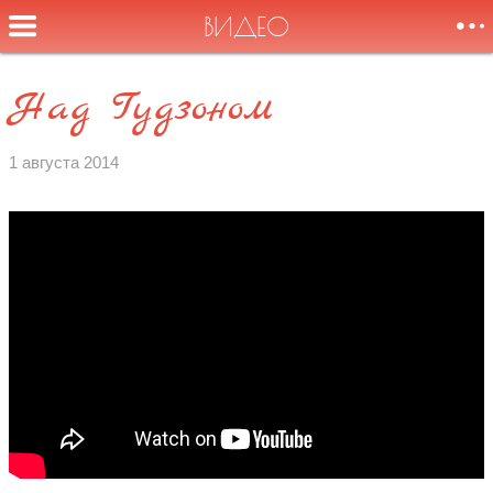
ВИДЕО
Над Гудзоном
Здравствуйте,
НОВОСТИ
товарищи,
1 августа 2014
дамы, господа.
СОБЫТИЯ
Это голос
Токарева Вилли!
БИОГРАФИЯ
АУДИО
ВИДЕО
ФОТО