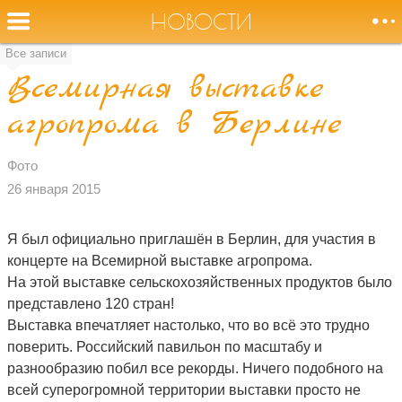
НОВОСТИ
Все записи
Всемирная выставке
Оторвите
агропрома в Берлине
НОВОСТИ
меня от земли,
журавли!
СОБЫТИЯ
Фото
26 января 2015
БИОГРАФИЯ
Я был официально приглашён в Берлин, для участия в
концерте на Всемирной выставке агропрома.
АУДИО
На этой выставке сельскохозяйственных продуктов было
представлено 120 стран!
ВИДЕО
Выставка впечатляет настолько, что во всё это трудно
поверить. Российский павильон по масштабу и
ФОТО
разнообразию побил все рекорды. Ничего подобного на
всей суперогромной территории выставки просто не